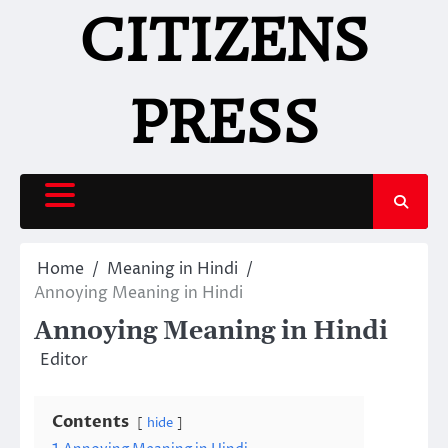
Skip
CITIZENS
to
content
PRESS
Home
Meaning in Hindi
Annoying Meaning in Hindi
Annoying Meaning in Hindi
Editor
Contents
hide