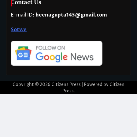
Contact Us
E-mail ID:
heenagupta145@gmail.com
Sotwe
Copyright © 2026
Citizens Press
| Powered by
Citizen
Press
.