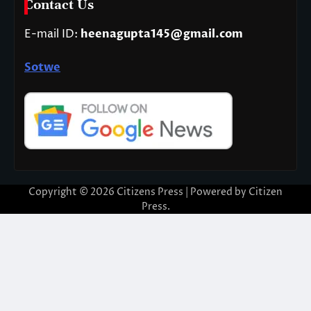
Contact Us
E-mail ID:
heenagupta145@gmail.com
Sotwe
Copyright © 2026
Citizens Press
| Powered by
Citizen
Press
.