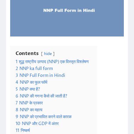
Contents
hide
1
शुद्ध राष्ट्रीय उत्पाद (NNP) एक विस्तृत विश्लेषण
2
NNP ka full form
3
NNP Full Form in Hindi
4
NNP का फुल फॉर्म
5
NNP क्या है?
6
NNP की गणना कैसे की जाती है?
7
NNP के प्रकार
8
NNP का महत्व
9
NNP को प्रभावित करने वाले कारक
10
NNP और GDP में अंतर
11
निष्कर्ष