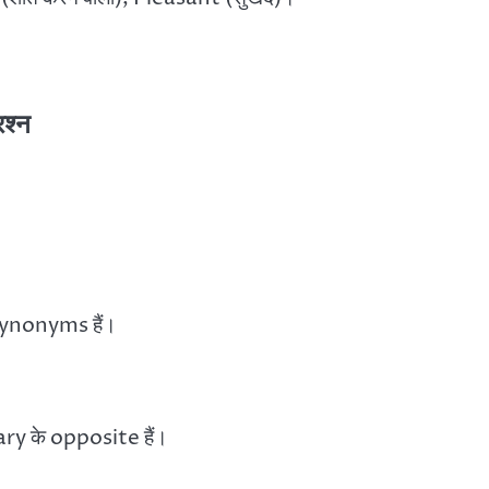
रश्न
synonyms हैं।
y के opposite हैं।