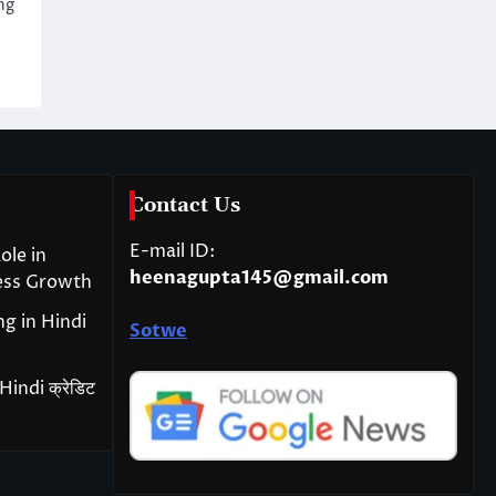
ng
Contact Us
E-mail ID:
ole in
heenagupta145@gmail.com
ess Growth
g in Hindi
Sotwe
indi क्रेडिट