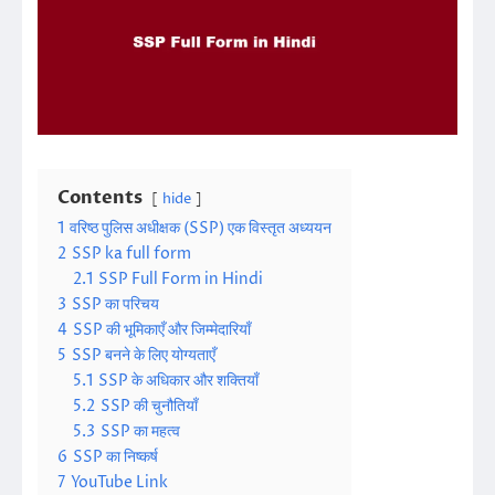
Contents
hide
1
वरिष्ठ पुलिस अधीक्षक (SSP) एक विस्तृत अध्ययन
2
SSP ka full form
2.1
SSP Full Form in Hindi
3
SSP का परिचय
4
SSP की भूमिकाएँ और जिम्मेदारियाँ
5
SSP बनने के लिए योग्यताएँ
5.1
SSP के अधिकार और शक्तियाँ
5.2
SSP की चुनौतियाँ
5.3
SSP का महत्व
6
SSP का निष्कर्ष
7
YouTube Link