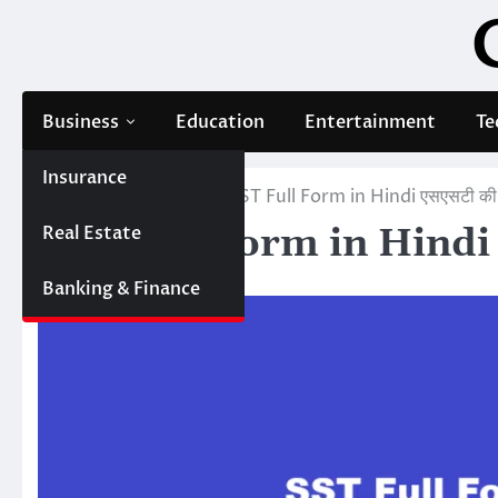
Skip
to
content
Business
Education
Entertainment
Te
Insurance
Home
Education
SST Full Form in Hindi एसएसटी की फुल
Real Estate
SST Full Form in Hindi एसएस
Editor
Banking & Finance