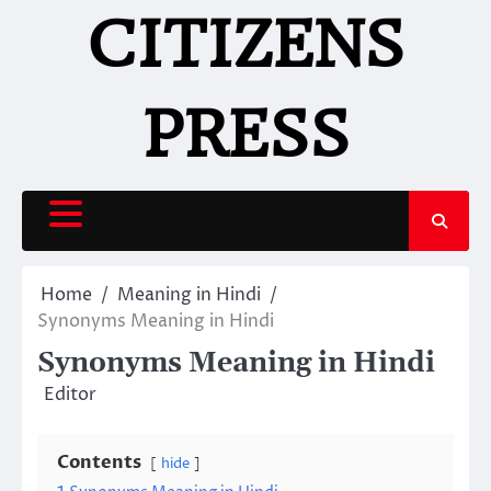
Skip
CITIZENS
to
content
PRESS
Home
Meaning in Hindi
Synonyms Meaning in Hindi
Synonyms Meaning in Hindi
Editor
Contents
hide