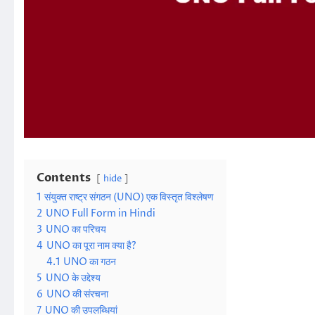
Contents
hide
1
संयुक्त राष्ट्र संगठन (UNO) एक विस्तृत विश्लेषण
2
UNO Full Form in Hindi
3
UNO का परिचय
4
UNO का पूरा नाम क्या है?
4.1
UNO का गठन
5
UNO के उद्देश्य
6
UNO की संरचना
7
UNO की उपलब्धियां