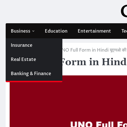
Skip
to
content
Business
Education
Entertainment
Te
Insurance
Home
Education
UNO Full Form in Hindi यूएनओ की फुल
Real Estate
UNO Full Form in Hindi यूए
Editor
Banking & Finance