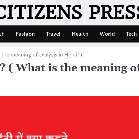
CITIZENS PRES
ch
Fashion
Travel
Health
World
Tech
at is the meaning of Dialysis in Hindi? )
ते हैं? ( What is the meaning o