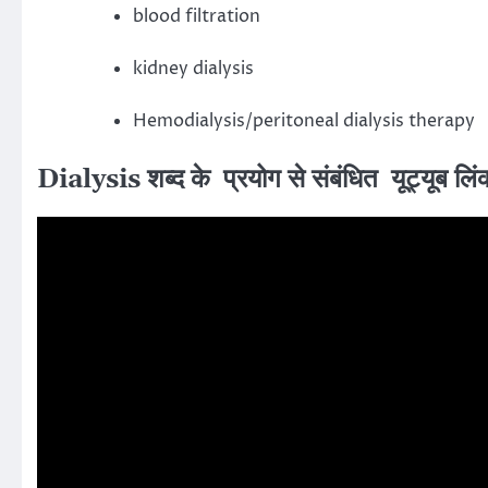
blood filtration
kidney dialysis
Hemodialysis/peritoneal dialysis therapy
Dialysis शब्द के प्रयोग से संबंधित यूट्यूब ल