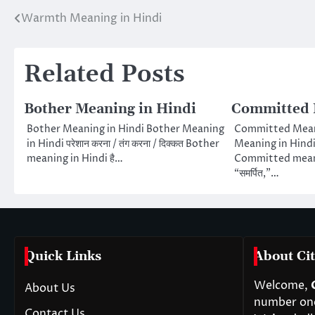
Warmth Meaning in Hindi
Post
navigation
Related Posts
Bother Meaning in Hindi
Committed 
Bother Meaning in Hindi Bother Meaning
Committed Mean
in Hindi परेशान करना / तंग करना / दिक्कत Bother
Meaning in Hindi प्र
meaning in Hindi है…
Committed meaning
“समर्पित,”…
Quick Links
About Cit
Welcome,
About Us
number one 
Contact Us