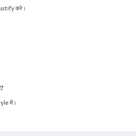
ustify करे।
ै?
yle में।