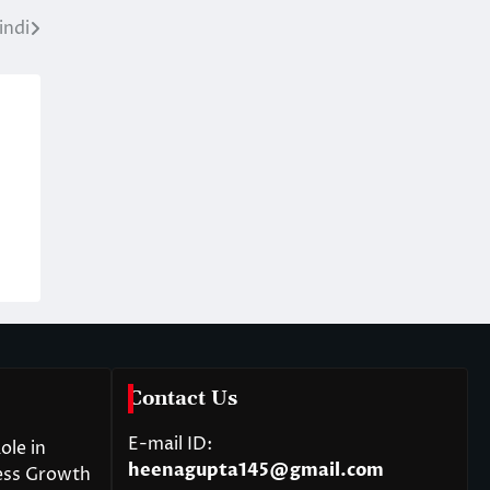
indi
Contact Us
E-mail ID:
ole in
heenagupta145@gmail.com
ess Growth