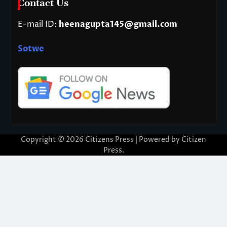
Contact Us
E-mail ID:
heenagupta145@gmail.com
Sotwe
Copyright © 2026
Citizens Press
| Powered by
Citizen
Press
.