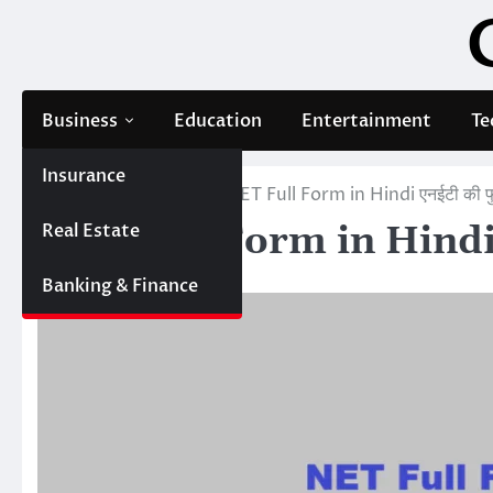
Skip
to
content
Business
Education
Entertainment
Te
Insurance
Home
Education
NET Full Form in Hindi एनईटी की फुल 
Real Estate
NET Full Form in Hindi एनईट
Editor
Banking & Finance