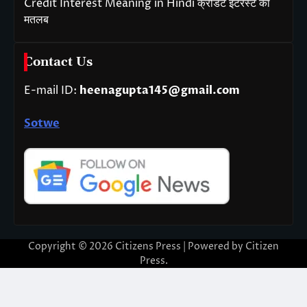
Credit Interest Meaning in Hindi क्रेडिट इंटरेस्ट का
मतलब
Contact Us
E-mail ID:
heenagupta145@gmail.com
Sotwe
Copyright © 2026
Citizens Press
| Powered by
Citizen
Press
.